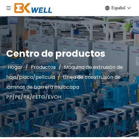
Español
Centro de productos
Hogar
/
Productos
/
Máquina de extrusión de
hoja/placa/película
/
Línea de coextrusión de
láminas de barrera multicapa
PP/PE/PA/PETG/EVOH