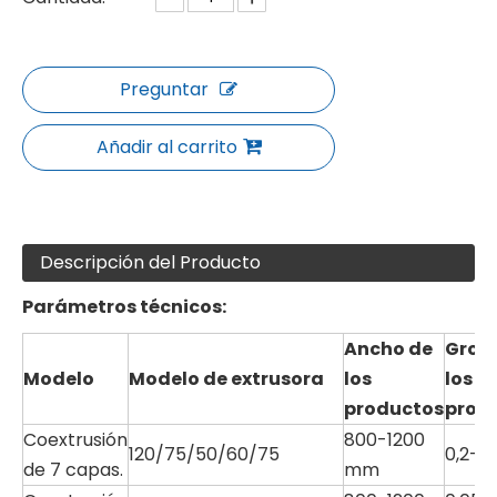
Preguntar
Añadir al carrito
Descripción del Producto
Parámetros técnicos:
Ancho de
Groso
Modelo
Modelo de extrusora
los
los
productos
prod
Coextrusión
800-1200
120/75/50/60/75
0,2-0
de 7 capas.
mm