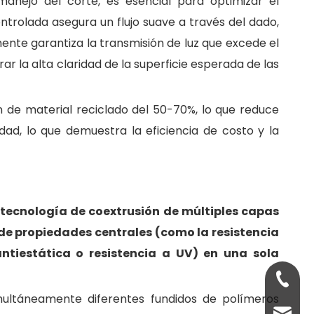
manejo del corte, es esencial para optimizar el
ntrolada asegura un flujo suave a través del dado,
mente garantiza la transmisión de luz que excede el
r la alta claridad de la superficie esperada de las
n de material reciclado del 50-70%, lo que reduce
dad, lo que demuestra la eficiencia de costo y la
 tecnología de coextrusión de múltiples capas
de propiedades centrales (como la resistencia
antiestática o resistencia a UV) en una sola
+86-13
imultáneamente diferentes fundidos de polímeros