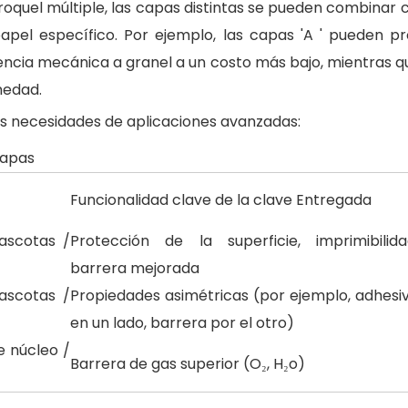
quel múltiple, las capas distintas se pueden combinar con
pel específico. Por ejemplo, las capas 'A ' pueden p
stencia mecánica a granel a un costo más bajo, mientras qu
medad.
sas necesidades de aplicaciones avanzadas:
capas
Funcionalidad clave de la clave Entregada
mascotas /
Protección de la superficie, imprimibilida
barrera mejorada
mascotas /
Propiedades asimétricas (por ejemplo, adhesi
en un lado, barrera por el otro)
e núcleo /
Barrera de gas superior (O₂, H₂o)