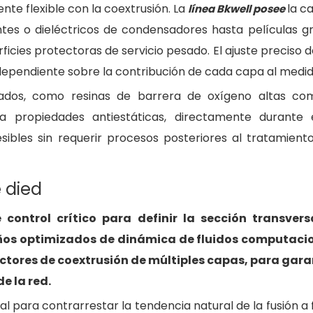
nte flexible con la coextrusión. La
la c
línea Bkwell posee
ntes o dieléctricos de condensadores hasta películas g
ficies protectoras de servicio pesado. El ajuste preciso d
dependiente sobre la contribución de cada capa al medido
izados, como resinas de barrera de oxígeno altas 
ra propiedades antiestáticas, directamente durante
esibles sin requerir procesos posteriores al tratamient
 died
ontrol crítico para definir la sección transvers
iseños optimizados de dinámica de fluidos computac
lectores de coextrusión de múltiples capas, para gara
e la red.
cial para contrarrestar la tendencia natural de la fusión a