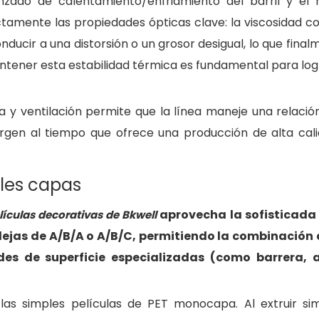
zado de calentamiento/enfriamiento del barril y el 
tamente las propiedades ópticas clave: la viscosidad co
ducir a una distorsión o un grosor desigual, lo que final
ntener esta estabilidad térmica es fundamental para logra
 y ventilación permite que la línea maneje una relació
irgen al tiempo que ofrece una producción de alta cali
ples capas
aprovecha la sofisticada
lículas decorativas de Bkwell
lejas de A/B/A o A/B/C, permitiendo la combinación 
des de superficie especializadas (como barrera, 
 las simples películas de PET monocapa. Al extruir s