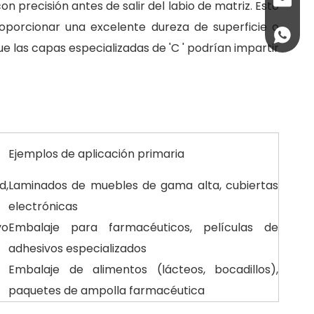
salbl@jw
 precisión antes de salir del labio de matriz. Esto
roporcionar una excelente dureza de superficie o
+86137
e las capas especializadas de 'C ' podrían impartir
Ejemplos de aplicación primaria
d,
Laminados de muebles de gama alta, cubiertas
electrónicas
vo
Embalaje para farmacéuticos, películas de
adhesivos especializados
Embalaje de alimentos (lácteos, bocadillos),
paquetes de ampolla farmacéutica