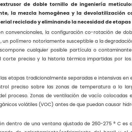
n extrusor de doble tornillo de ingeniería metic
ente, la mezcla homogénea y la devolatilización co
erial reciclado y eliminando la necesidad de etapas 
ión convencionales, la configuración co-rotación de do
, un polímero notoriamente susceptible a la degradación
T
scompone cualquier posible partícula o contaminante
El corte preciso y la historia térmica impartidas por l
e las etapas tradicionalmente separadas e intensivas en 
rol preciso sobre las zonas de temperatura a lo largo 
el proceso. Zonas de ventilación de vacío colocadas es
nicos volátiles (VOC) antes de que puedan causar hidróli
 dentro de una ventana ajustada de 260-275 ° C es otra