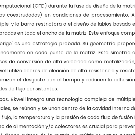
 computacional (CFD) durante la fase de diseño de la mat
ros coextrudados) en condiciones de procesamiento. Al
le, y la barra restrictora o el diseño de labios basado e
bradas en todo el ancho de la matriz. Este enfoque comput
abrigo' es una estrategia probada. Su geometría proporc
táneamente en cada punto de la matriz. Esta simetría 
sos de conversión de alta velocidad como metalización,
ll utiliza aceros de aleación de alta resistencia y resist
inimizan el desgaste con el tiempo y reducen la adhesión
es de flujo consistentes.
pas, Bkwell integra una tecnología compleja de múltiple
ales, se reúnan y se unan dentro de la cavidad interna d
lujo, la temperatura y la presión de cada flujo de fusión 
 de alimentación y/o colectores es crucial para prevenir 