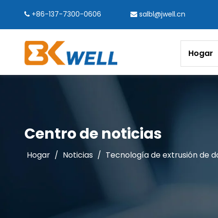
+86-137-7300-0606
salbl@jwell.cn


Hogar
Centro de noticias
Hogar
/
Noticias
/
Tecnología de extrusión de do