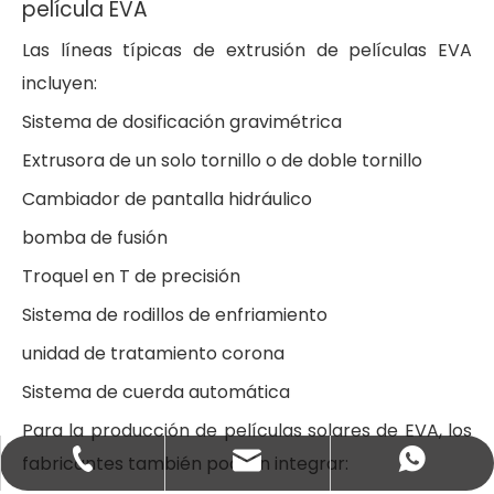
película EVA
Las líneas típicas de extrusión de películas EVA
incluyen:
Sistema de dosificación gravimétrica
Extrusora de un solo tornillo o de doble tornillo
Cambiador de pantalla hidráulico
bomba de fusión
Troquel en T de precisión
Sistema de rodillos de enfriamiento
unidad de tratamiento corona
Sistema de cuerda automática
Para la producción de películas solares de EVA, los
fabricantes también podrán integrar:
+86-137-7300-0606
+8613773000606
salbl@jwell.cn