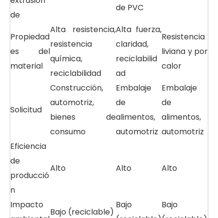
extrusión
de PVC
de
Alta resistencia,
Alta fuerza,
Propiedad
Resistencia
resistencia
claridad,
es del
liviana y por
química,
reciclabilid
material
calor
reciclabilidad
ad
Construcción,
Embalaje
Embalaje
automotriz,
de
de
Solicitud
bienes de
alimentos,
alimentos,
consumo
automotriz
automotriz
Eficiencia
de
Alto
Alto
Alto
producció
n
Impacto
Bajo
Bajo
Bajo (reciclable)