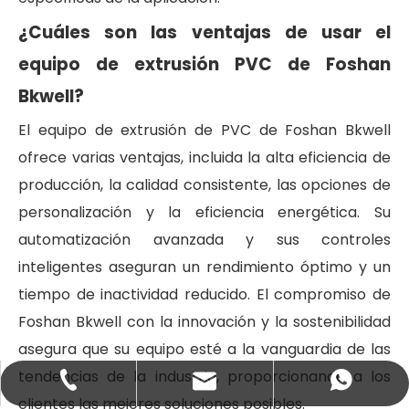
¿Cuáles son las ventajas de usar el
equipo de extrusión PVC de Foshan
Bkwell?
El equipo de extrusión de PVC de Foshan Bkwell
ofrece varias ventajas, incluida la alta eficiencia de
producción, la calidad consistente, las opciones de
personalización y la eficiencia energética. Su
automatización avanzada y sus controles
inteligentes aseguran un rendimiento óptimo y un
tiempo de inactividad reducido. El compromiso de
Foshan Bkwell con la innovación y la sostenibilidad
asegura que su equipo esté a la vanguardia de las
tendencias de la industria, proporcionando a los
+86-137-7300-0606
+8613773000606
salbl@jwell.cn
clientes las mejores soluciones posibles.